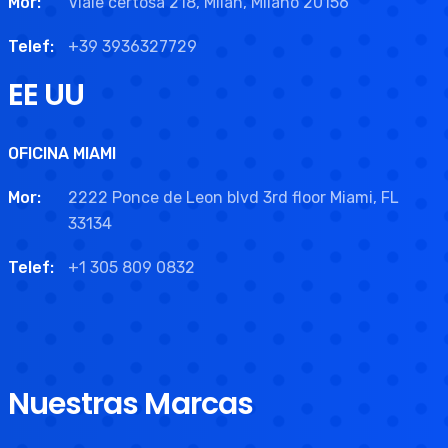
Mor:
Viale certosa 218, Milan, Milano 20156
Telef:
+39 3936327729
EE UU
OFICINA MIAMI
Mor:
2222 Ponce de Leon blvd 3rd floor Miami, FL
33134
Telef:
+1 305 809 0832
Nuestras Marcas