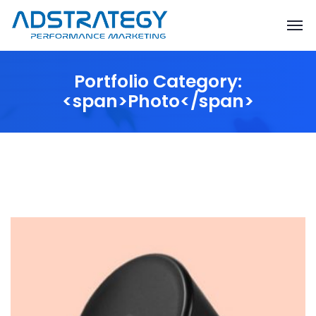
Portfolio Category:
<span>Photo</span>
PHOTO
Thomastro Timber Virtual reality